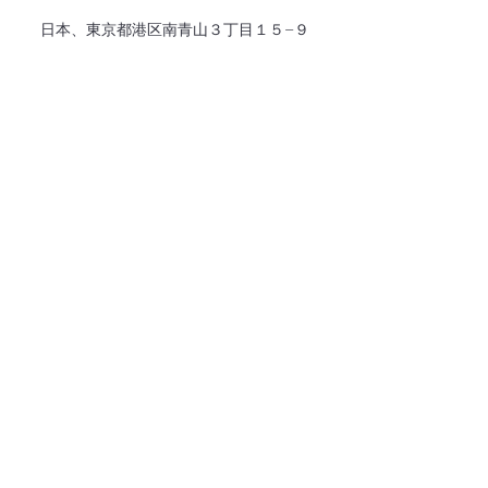
日本、東京都港区南青山３丁目１５−９
MINOWA表参道３階
03-4363-4356
名前
メールアドレス
電話番号
住所